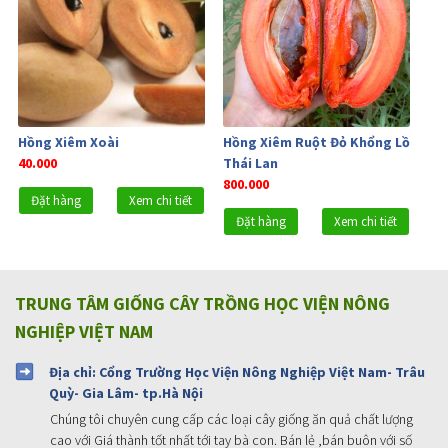
Hồng Xiêm Xoài
Hồng Xiêm Ruột Đỏ Khổng Lồ
40.000
Thái Lan
800.000
Đặt hàng
Xem chi tiết
Đặt hàng
Xem chi tiết
TRUNG TÂM GIỐNG CÂY TRỒNG HỌC VIỆN NÔNG
NGHIỆP VIỆT NAM
Địa chỉ: Cổng Trường Học Viện Nông Nghiệp Việt Nam- Trâu
Quỳ- Gia Lâm- tp.Hà Nội
Chúng tôi chuyên cung cấp các loại cây giống ăn quả chất lượng
cao với Giá thành tốt nhất tới tay bà con. Bán lẻ ,bán buôn với số