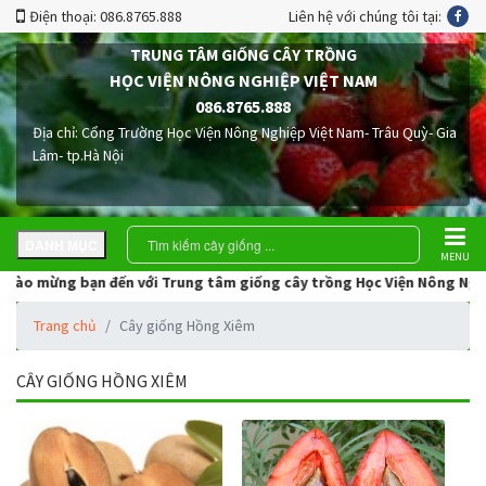
Điện thoại: 086.8765.888
Liên hệ với chúng tôi tại:
TRUNG TÂM GIỐNG CÂY TRỒNG
HỌC VIỆN NÔNG NGHIỆP VIỆT NAM
086.8765.888
Địa chỉ: Cổng Trường Học Viện Nông Nghiệp Việt Nam- Trâu Quỳ- Gia
Lâm- tp.Hà Nội
DANH MỤC
MENU
ào mừng bạn đến với Trung tâm giống cây trồng Học Viện Nông Nghiệp V
Trang chủ
Cây giống Hồng Xiêm
CÂY GIỐNG HỒNG XIÊM