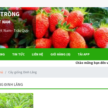
 TRỒNG
T NAM
ệt Nam- Trâu Quỳ-
ÀNG
TIN TỨC
LIÊN HỆ
GIỎ HÀNG (
0
)
TẢI APP
Chào mừng bạn đến với Trun
chủ
Cây giống Đinh Lăng
NG ĐINH LĂNG