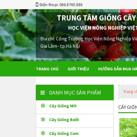
Điện thoại: 086.8765.888
TRUNG TÂM GIỐNG CÂY
HỌC VIỆN NÔNG NGHIỆP VIỆ
Địa chỉ: Cổng Trường Học Viện Nông Nghiệp Vi
Gia Lâm- tp.Hà Nội
TRANG CHỦ
GIỚI THIỆU
HƯỚNG DẪN MUA H
Trang 
DANH MỤC SẢN PHẨM
Cây Giống Mít
CÂY GIỐ
Cây Giống Bưởi
Cây Giống Cam