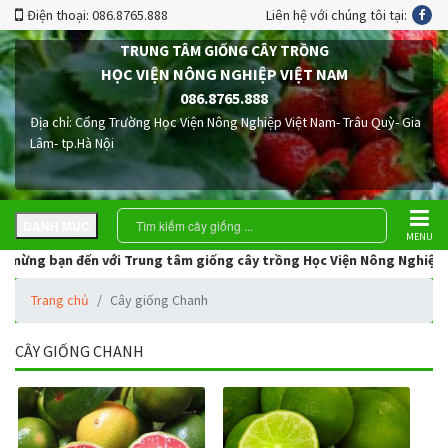
Điện thoại: 086.8765.888
Liên hệ với chúng tôi tại:
TRUNG TÂM GIỐNG CÂY TRỒNG
HỌC VIỆN NÔNG NGHIỆP VIỆT NAM
086.8765.888
Địa chỉ: Cổng Trường Học Viện Nông Nghiệp Việt Nam- Trâu Quỳ- Gia
Lâm- tp.Hà Nội
DANH MỤC
MENU
ừng bạn đến với Trung tâm giống cây trồng Học Viện Nông Nghiệp Việt 
Trang chủ
Cây giống Chanh
CÂY GIỐNG CHANH