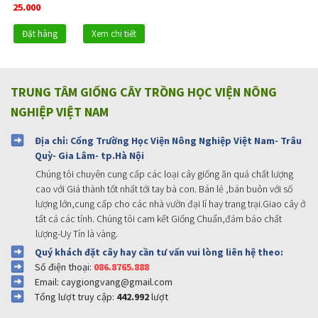
25.000
Đặt hàng
Xem chi tiết
TRUNG TÂM GIỐNG CÂY TRỒNG HỌC VIỆN NÔNG
NGHIỆP VIỆT NAM
Địa chỉ: Cổng Trường Học Viện Nông Nghiệp Việt Nam- Trâu
Quỳ- Gia Lâm- tp.Hà Nội
Chúng tôi chuyên cung cấp các loại cây giống ăn quả chất lượng
cao với Giá thành tốt nhất tới tay bà con. Bán lẻ ,bán buôn với số
lượng lớn,cung cấp cho các nhà vườn đại lí hay trang trại.Giao cây ở
tất cả các tỉnh. Chúng tôi cam kết Giống Chuẩn,đảm bảo chất
lượng-Uy Tín là vàng.
Quý khách đặt cây hay cần tư vấn vui lòng liên hệ theo:
Số điện thoại:
086.8765.888
Email: caygiongvang@gmail.com
Tổng lượt truy cập:
442.992
lượt