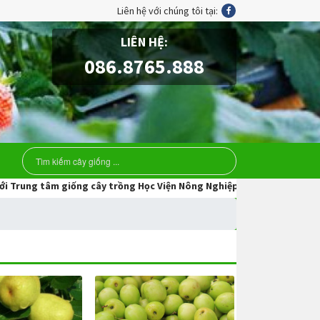
Liên hệ với chúng tôi tại:
LIÊN HỆ:
086.8765.888
 tâm giống cây trồng Học Viện Nông Nghiệp Việt Nam.Hãy liên hệ với c