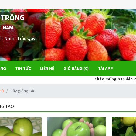
 TRỒNG
T NAM
ệt Nam- Trâu Quỳ-
ÀNG
TIN TỨC
LIÊN HỆ
GIỎ HÀNG (
0
)
TẢI APP
Chào mừng bạn đến với Trung
chủ
Cây giống Táo
NG TÁO