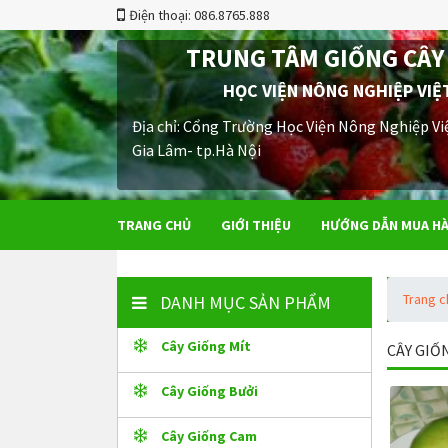
Điện thoại: 086.8765.888
TRUNG TÂM GIỐNG CÂY
HỌC VIỆN NÔNG NGHIỆP VIỆ
Địa chỉ: Cổng Trường Học Viện Nông Nghiệp Vi
Gia Lâm- tp.Hà Nội
TRANG CHỦ
GIỚI THIỆU
HƯỚNG DẪN MUA H
Trang 
DANH MỤC SẢN PHẨM
Cây Giống Mít
CÂY GIỐ
Cây Giống Bưởi
Cây Giống Cam