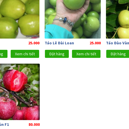
25.000
Táo Lê Đài Loan
25.000
Táo Đào Và
ng
Xem chi tiết
Đặt hàng
Xem chi tiết
Đặt hàng
ùn F1
80.000