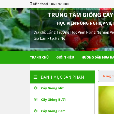
Điện thoại: 086.8765.888
TRUNG TÂM GIỐNG CÂY
HỌC VIỆN NÔNG NGHIỆP VIỆ
Địa chỉ: Cổng Trường Học Viện Nông Nghiệp Vi
Gia Lâm- tp.Hà Nội
TRANG CHỦ
GIỚI THIỆU
HƯỚNG DẪN MUA H
Trang 
DANH MỤC SẢN PHẨM
Cây Giống Mít
Cây Giống Bưởi
Cây Giống Cam