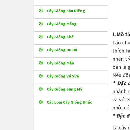
Cây Giống Sầu Riêng
Cây Giống Măng
1.Mô tả
Cây Giống Khế
Táo ch
Cây Giống Đu Đủ
thích h
nhân tr
Cây Giống Mận
bán là 
Nếu đốn
Cây Giống Vú Sữa
* Đặc 
Cây Giống Sung Mỹ
nhánh n
và với 
Các Loại Cây Giống Khác
nhỏ, có
* Đặc đ
Là cây 