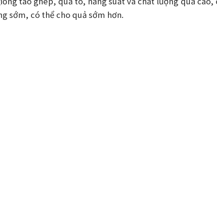
giống táo ghép, quả to, năng suất và chất lượng quả cao, 
g sớm, có thể cho quả sớm hơn.