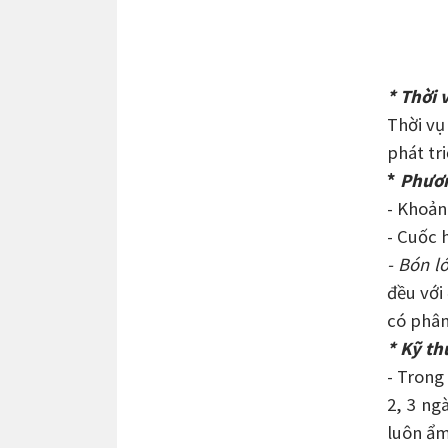
* Thời 
Thời vụ
phát tr
*
Phươn
- Khoản
- Cuốc 
- Bón ló
đều với
có phân
* Kỹ t
- Trong
2, 3 ng
luôn ẩm