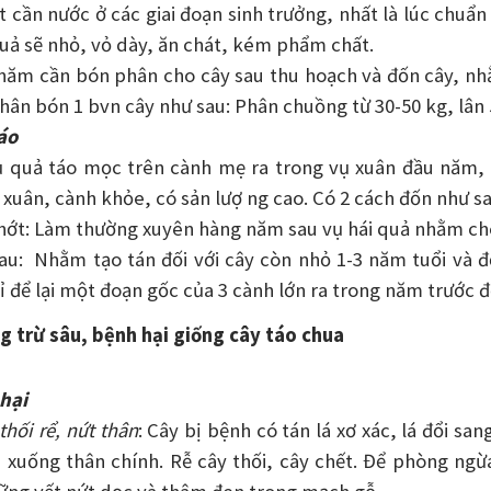
t cần nước ở các giai đoạn sinh trưởng, nhất là lúc chu
uả sẽ nhỏ, vỏ dày, ăn chát, kém phẩm chất.
năm cần bón phân cho cây sau thu hoạch và đốn cây, nhằ
hân bón 1 bvn cây như sau: Phân chuồng từ 30-50 kg, lân 5-
áo
 quả táo mọc trên cành mẹ ra trong vụ xuân đầu năm, 
 xuân, cành khỏe, có sản lượ ng cao. Có 2 cách đốn như sa
hớt: Làm thường xuyên hàng năm sau vụ hái quả nhằm cho
au: Nhằm tạo tán đối với cây còn nhỏ 1-3 năm tuổi và đố
ỉ để lại một đoạn gốc của 3 cành lớn ra trong năm trước đ
g trừ sâu, bệnh hại giống cây táo chua
hại
thối rể, nứt
thân
: Cây bị bệnh có tán lá xơ xác, lá đổi s
 xuống thân chính. Rễ cây thối, cây chết. Để phòng ngừ