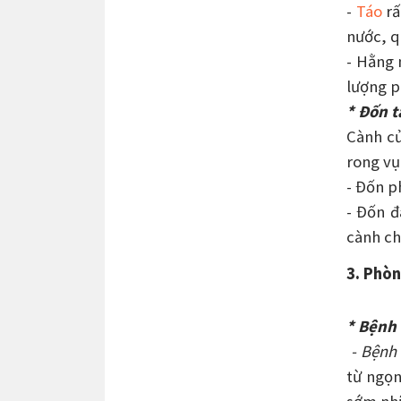
-
Táo
rấ
nước, q
- Hằng 
lượng p
* Đốn t
Cành củ
rong vụ
- Đốn p
- Đốn đ
cành ch
3. Phòn
* Bệnh 
- Bệnh 
từ ngọn