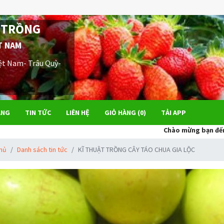
 TRỒNG
T NAM
ệt Nam- Trâu Quỳ-
ÀNG
TIN TỨC
LIÊN HỆ
GIỎ HÀNG (
0
)
TẢI APP
Chào mừng bạn đến với Trung tâm 
chủ
Danh sách tin tức
KĨ THUẬT TRỒNG CÂY TÁO CHUA GIA LỘC