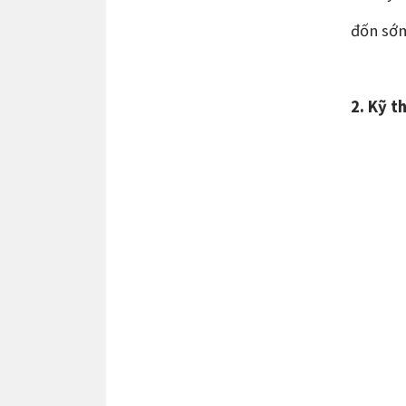
đốn sớm
2. Kỹ t