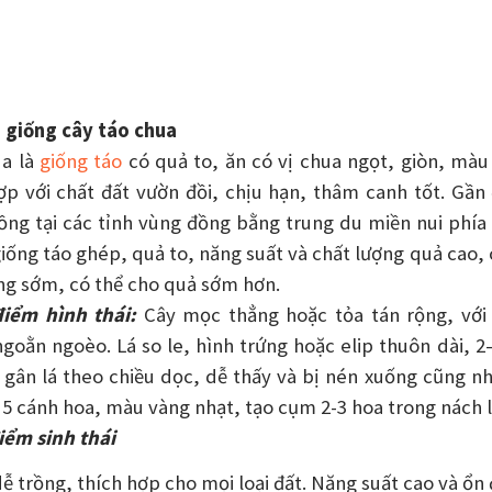
 giống cây táo chua
ua là
giống táo
có quả to, ăn có vị chua ngọt, giòn, màu 
ợp với chất đất vườn đồi, chịu hạn, thâm canh tốt. Gần
ồng tại các tỉnh vùng đồng bằng trung du miền nui phía
giống táo ghép, quả to, năng suất và chất lượng quả cao, 
g sớm, có thể cho quả sớm hơn.
điểm hình thái:
Cây mọc thẳng hoặc tỏa tán rộng, với
goằn ngoèo. Lá so le, hình trứng hoặc elip thuôn dài, 
3 gân lá theo chiều dọc, dễ thấy và bị nén xuống cũng n
 5 cánh hoa, màu vàng nhạt, tạo cụm 2-3 hoa trong nách l
iểm sinh thái
dễ trồng, thích hợp cho mọi loại đất. Năng suất cao và ổ